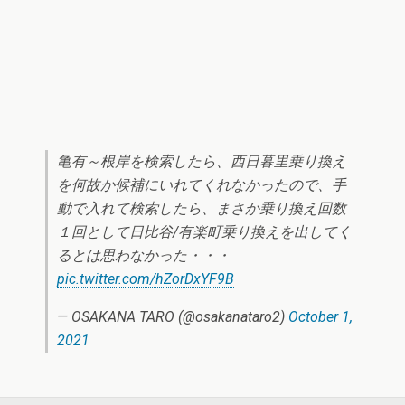
亀有～根岸を検索したら、西日暮里乗り換え
を何故か候補にいれてくれなかったので、手
動で入れて検索したら、まさか乗り換え回数
１回として日比谷/有楽町乗り換えを出してく
るとは思わなかった・・・
pic.twitter.com/hZorDxYF9B
— OSAKANA TARO (@osakanataro2)
October 1,
2021