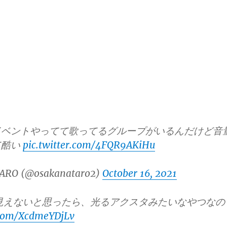
イベントやってて歌ってるグループがいるんだけど音
て酷い
pic.twitter.com/4FQR9AKiHu
ARO (@osakanataro2)
October 16, 2021
見えないと思ったら、光るアクスタみたいなやつなの
r.com/XcdmeYDjLv