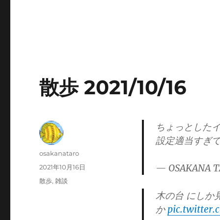
散歩 2021/10/16
ちょっとした
設定適当すぎ
投
osakanataro
稿
— OSAKANA T
投
2021年10月16日
者
稿
カ
散歩
,
雑談
日:
テ
木の台 にしか
ゴ
か
pic.twitte
リ