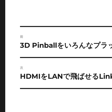
投
前
稿
3D Pinballをいろん
前
の
ナ
投
ビ
稿:
次
ゲ
HDMIをLANで飛ばせるLink 
次
の
ー
投
シ
稿:
ョ