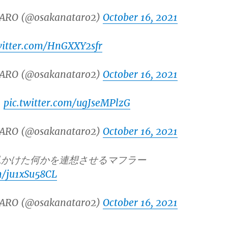
ARO (@osakanataro2)
October 16, 2021
witter.com/HnGXXY2sfr
ARO (@osakanataro2)
October 16, 2021
り
pic.twitter.com/ugJseMPlzG
ARO (@osakanataro2)
October 16, 2021
見かけた何かを連想させるマフラー
m/ju1xSu58CL
ARO (@osakanataro2)
October 16, 2021