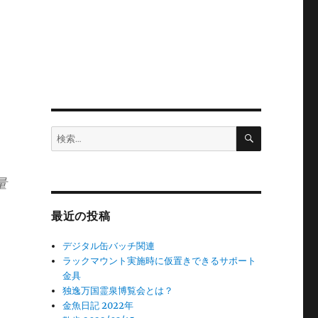
検
検
索
索:
量
最近の投稿
デジタル缶バッチ関連
ラックマウント実施時に仮置きできるサポート
金具
独逸万国霊泉博覧会とは？
金魚日記 2022年