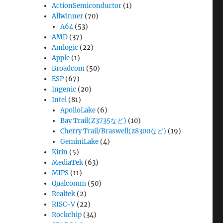
ActionSemiconductor
(1)
Allwinner
(70)
A64
(53)
AMD
(37)
Amlogic
(22)
Apple
(1)
Broadcom
(50)
ESP
(67)
Ingenic
(20)
Intel
(81)
ApolloLake
(6)
Bay Trail(Z3735など)
(10)
Cherry Trail/Braswell(z8300など)
(19)
GeminiLake
(4)
Kirin
(5)
MediaTek
(63)
MIPS
(11)
Qualcomm
(50)
Realtek
(2)
RISC-V
(22)
Rockchip
(34)