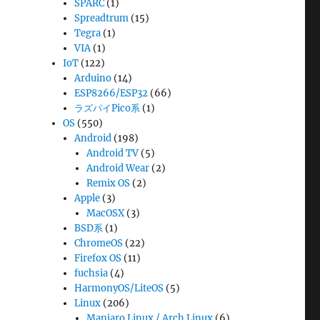
SPARC
(1)
Spreadtrum
(15)
Tegra
(1)
VIA
(1)
IoT
(122)
Arduino
(14)
ESP8266/ESP32
(66)
ラズパイPico系
(1)
OS
(550)
Android
(198)
Android TV
(5)
Android Wear
(2)
Remix OS
(2)
Apple
(3)
MacOSX
(3)
BSD系
(1)
ChromeOS
(22)
Firefox OS
(11)
fuchsia
(4)
HarmonyOS/LiteOS
(5)
Linux
(206)
Manjaro Linux / Arch Linux
(6)