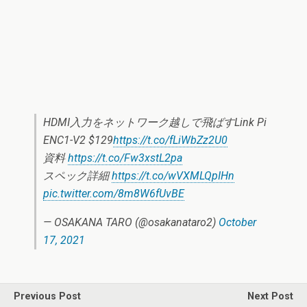
HDMI入力をネットワーク越しで飛ばすLink Pi
ENC1-V2 $129
https://t.co/fLiWbZz2U0
資料
https://t.co/Fw3xstL2pa
スペック詳細
https://t.co/wVXMLQpIHn
pic.twitter.com/8m8W6fUvBE
— OSAKANA TARO (@osakanataro2)
October
17, 2021
Previous Post
Next Post