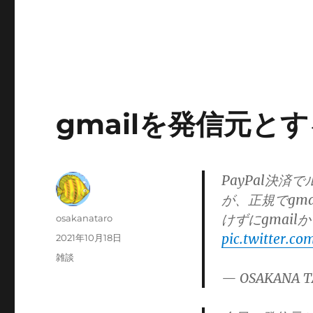
gmailを発信元とす
PayPal決済
が、正規でgm
けずにgmai
投
osakanataro
稿
pic.twitter.
投
2021年10月18日
者
稿
カ
雑談
日:
テ
— OSAKANA T
ゴ
リ