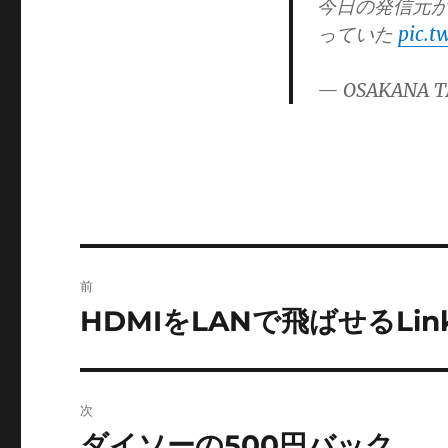
今日の発信元がg
ー
っていた
pic.
— OSAKANA T
投
前
稿
HDMIをLANで飛ばせるLink 
前
の
ナ
投
ビ
稿:
次
ゲ
ダイソーの500円バック
次