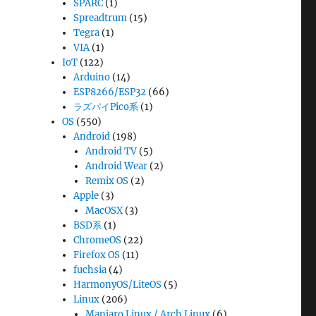
SPARC
(1)
Spreadtrum
(15)
Tegra
(1)
VIA
(1)
IoT
(122)
Arduino
(14)
ESP8266/ESP32
(66)
ラズパイPico系
(1)
OS
(550)
Android
(198)
Android TV
(5)
Android Wear
(2)
Remix OS
(2)
Apple
(3)
MacOSX
(3)
BSD系
(1)
ChromeOS
(22)
Firefox OS
(11)
fuchsia
(4)
HarmonyOS/LiteOS
(5)
Linux
(206)
Manjaro Linux / Arch Linux
(6)