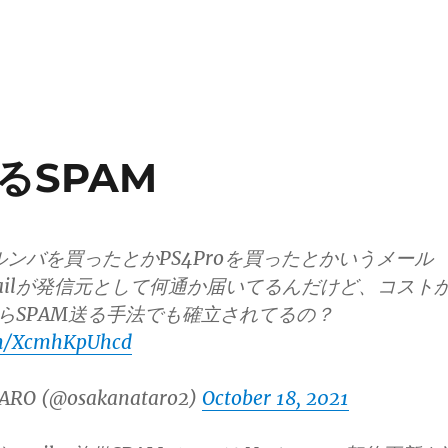
るSPAM
でルンバを買ったとかPS4Proを買ったとかいうメール
ailが発信元として何通か届いてるんだけど、コスト
lからSPAM送る手法でも確立されてるの？
com/XcmhKpUhcd
ARO (@osakanataro2)
October 18, 2021