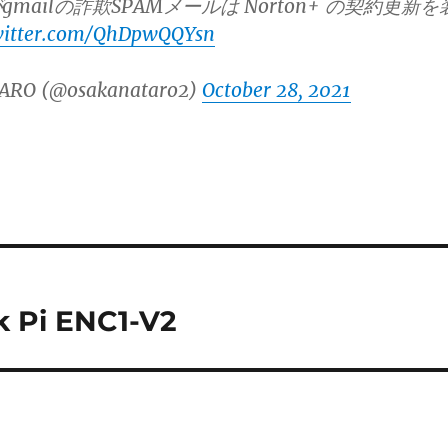
mailの詐欺SPAMメールは Norton+ の契約更新を
twitter.com/QhDpwQQYsn
ARO (@osakanataro2)
October 28, 2021
Pi ENC1-V2