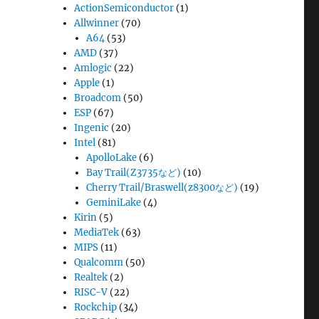
ActionSemiconductor
(1)
Allwinner
(70)
A64
(53)
AMD
(37)
Amlogic
(22)
Apple
(1)
Broadcom
(50)
ESP
(67)
Ingenic
(20)
Intel
(81)
ApolloLake
(6)
Bay Trail(Z3735など)
(10)
Cherry Trail/Braswell(z8300など)
(19)
GeminiLake
(4)
Kirin
(5)
MediaTek
(63)
MIPS
(11)
Qualcomm
(50)
Realtek
(2)
RISC-V
(22)
Rockchip
(34)