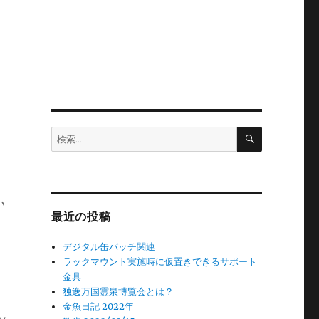
検
検
索
索:
か
最近の投稿
デジタル缶バッチ関連
ラックマウント実施時に仮置きできるサポート
金具
独逸万国霊泉博覧会とは？
金魚日記 2022年