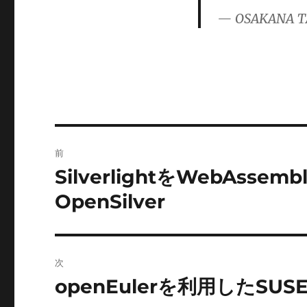
ゴ
— OSAKANA T
リ
ー
投
前
稿
SilverlightをWebAsse
前
の
ナ
OpenSilver
投
ビ
稿:
ゲ
次
ー
openEulerを利用したSUSE
次
の