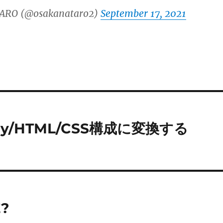
ARO (@osakanataro2)
September 17, 2021
mbly/HTML/CSS構成に変換する
?