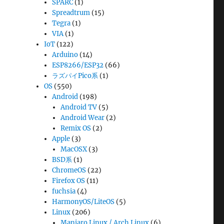
SPARC
(1)
Spreadtrum
(15)
Tegra
(1)
VIA
(1)
IoT
(122)
Arduino
(14)
ESP8266/ESP32
(66)
ラズパイPico系
(1)
OS
(550)
Android
(198)
Android TV
(5)
Android Wear
(2)
Remix OS
(2)
Apple
(3)
MacOSX
(3)
BSD系
(1)
ChromeOS
(22)
Firefox OS
(11)
fuchsia
(4)
HarmonyOS/LiteOS
(5)
Linux
(206)
Manjaro Linux / Arch Linux
(6)