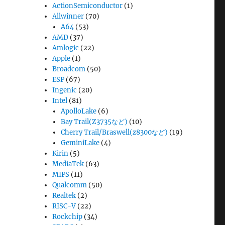
ActionSemiconductor
(1)
Allwinner
(70)
A64
(53)
AMD
(37)
Amlogic
(22)
Apple
(1)
Broadcom
(50)
ESP
(67)
Ingenic
(20)
Intel
(81)
ApolloLake
(6)
Bay Trail(Z3735など)
(10)
Cherry Trail/Braswell(z8300など)
(19)
GeminiLake
(4)
Kirin
(5)
MediaTek
(63)
MIPS
(11)
Qualcomm
(50)
Realtek
(2)
RISC-V
(22)
Rockchip
(34)