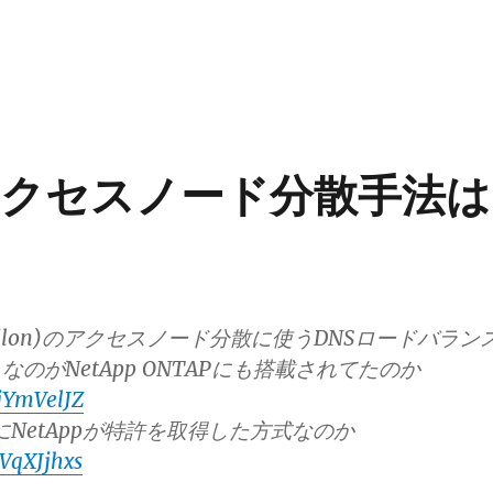
クセスノード分散手法は
e(Isilon)のアクセスノード分散に使うDNSロードバラン
のがNetApp ONTAPにも搭載されてたのか
pjYmVelJZ
にNetAppが特許を取得した方式なのか
MVqXJjhxs