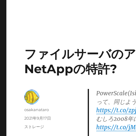
ファイルサーバのア
NetAppの特許?
PowerScal
って、同じような
https://t.co/z
投
osakanataro
稿
むしろ2008年
投
2021年9月17日
者
稿
https://t.co/j
カ
ストレージ
日:
テ