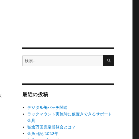
検
検
索
索:
ス
最近の投稿
デジタル缶バッチ関連
ラックマウント実施時に仮置きできるサポート
金具
独逸万国霊泉博覧会とは？
金魚日記 2022年