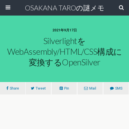
OSAKANA TAROの謎メモ
2021年9月17日
Silverlightを
WebAssembly/HTML/CSS構成に
変換するOpenSilver
Share
Tweet
Pin
Mail
SMS