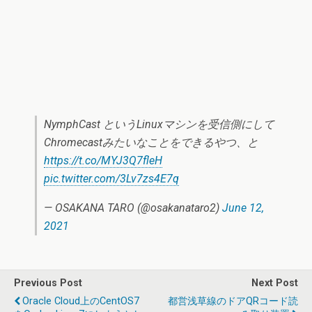
NymphCast というLinuxマシンを受信側にして
Chromecastみたいなことをできるやつ、と
https://t.co/MYJ3Q7fleH
pic.twitter.com/3Lv7zs4E7q
— OSAKANA TARO (@osakanataro2)
June 12,
2021
Previous Post
Next Post
Oracle Cloud上のCentOS7
都営浅草線のドアQRコード読