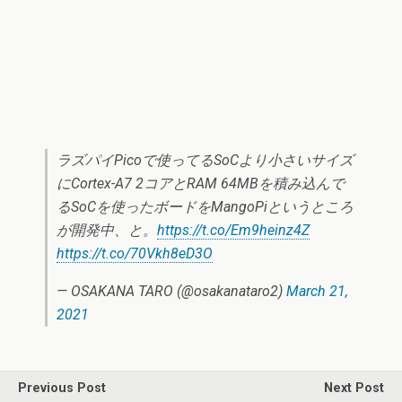
ラズパイPicoで使ってるSoCより小さいサイズ
にCortex-A7 2コアとRAM 64MBを積み込んで
るSoCを使ったボードをMangoPiというところ
が開発中、と。
https://t.co/Em9heinz4Z
https://t.co/70Vkh8eD3O
— OSAKANA TARO (@osakanataro2)
March 21,
2021
Previous Post
Next Post