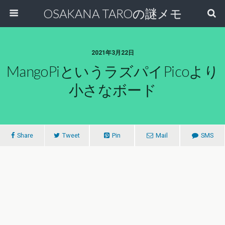
OSAKANA TAROの謎メモ
2021年3月22日
MangoPiというラズパイPicoより
小さなボード
Share
Tweet
Pin
Mail
SMS