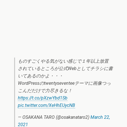
ものすごくやる気がない感じで１年以上放置
されているところが公式Webとしてチラシに書
いてあるのかよ・・・
WordPressのtwentyseventeeテーマに画像つっ
こんだだけで力尽きるな！
https://t.co/pXzwYbd1Sb
pic.twitter.com/XeHhEUycNB
— OSAKANA TARO (@osakanataro2)
March 22,
2021