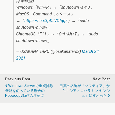
は未検証)
Windows「Win+R」→「shutdown -s -t 0」
MacOS「Command+スペース」
→「
https://t.co/kpDLVOfqqz
」→「sudo
shutdown -h now」
ChromeOS「F11」→「Ctrl+Alt+T」→「sudo
shutdown -h now」
— OSAKANA TARO (@osakanataro2)
March 24,
2021
Previous Post
Next Post
Windows Serverで重複排除
目薬の名称が「ソフティア」か
機能を使っている場合の
ら「シアノコバラミン センジ
Robocopy動作の注意点
ュ」に変わった