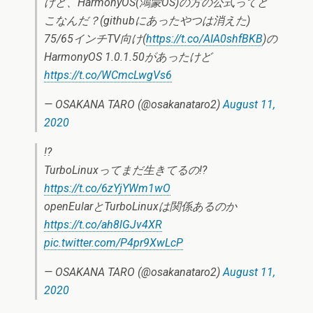
けど、HarmonyOS(鴻蒙OS)の方の公式ってど
こなんだ？(githubにあったやつは消えた)
75/65インチTV向け(
https://t.co/AIA0shfBKB
)の
HarmonyOS 1.0.1.50があったけど
https://t.co/WCmcLwgVs6
— OSAKANA TARO (@osakanataro2)
August 11,
2020
!?
TurboLinuxってまだ生きてるの!?
https://t.co/6zYjYWm1wO
openEularとTurboLinuxは関係あるのか
https://t.co/ah8lGJv4XR
pic.twitter.com/P4pr9XwLcP
— OSAKANA TARO (@osakanataro2)
August 11,
2020