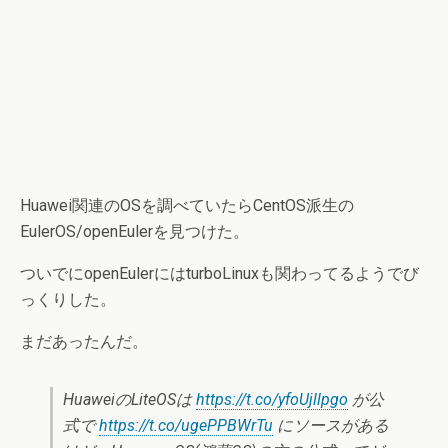
Huawei関連のOSを調べていたらCentOS派生の
EulerOS/openEulerを見つけた。
ついでにopenEulerにはturboLinuxも関わってるようでび
っくりした。
まだあったんだ。
HuaweiのLiteOSは
https://t.co/yfoUjllpgo
が公
式で
https://t.co/ugePPBWrTu
にソースがある