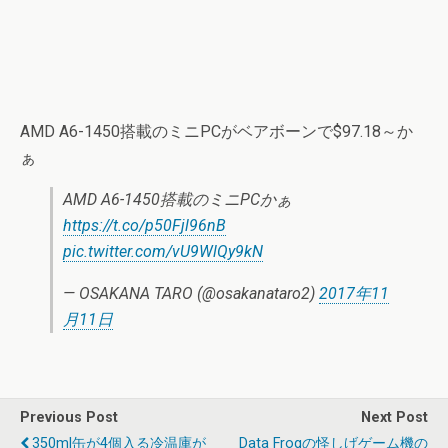
AMD A6-1450搭載のミニPCがベアボーンで$97.18～か
ぁ
AMD A6-1450搭載のミニPCかぁ
https://t.co/p50Fjl96nB
pic.twitter.com/vU9WlQy9kN
— OSAKANA TARO (@osakanataro2)
2017年11
月11日
Previous Post
Next Post
350ml缶が4個入る冷温庫が
Data Frogの怪しげゲーム機の