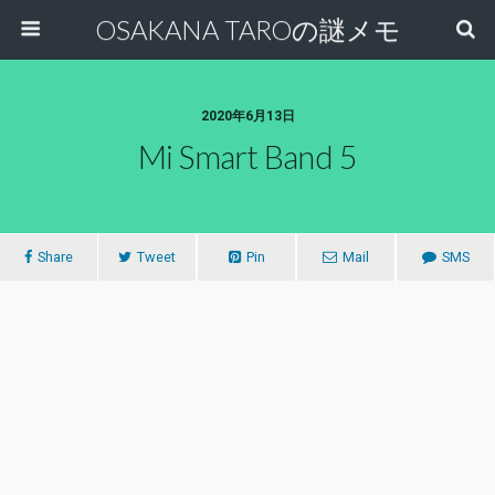
OSAKANA TAROの謎メモ
2020年6月13日
Mi Smart Band 5
Share
Tweet
Pin
Mail
SMS