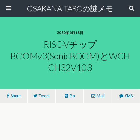
OSAKANA TAROの謎メモ
2020年6月18日
RISC-Vチップ
BOOMv3(SonicBOOM)とWCH
CH32V103
Share
Tweet
Pin
Mail
SMS