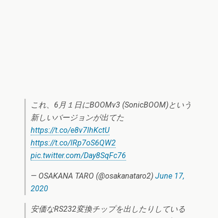
これ、6月１日にBOOMv3 (SonicBOOM)という
新しいバージョンが出てた
https://t.co/e8v7lhKctU
https://t.co/lRp7oS6QW2
pic.twitter.com/Day8SqFc76
— OSAKANA TARO (@osakanataro2)
June 17,
2020
安価なRS232変換チップを出したりしている