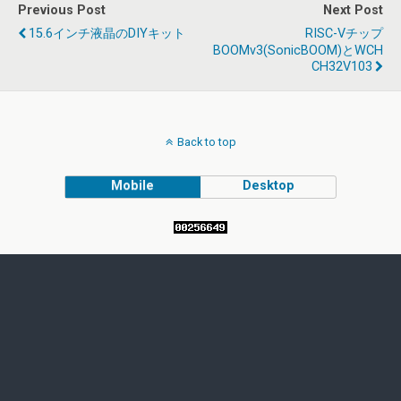
Previous Post
Next Post
15.6インチ液晶のDIYキット
RISC-Vチップ
BOOMv3(SonicBOOM)とWCH
CH32V103
Back to top
Mobile
Desktop