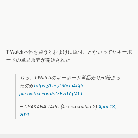
T-Watch本体を買うとおまけに添付、とかいってたキーボ
ードの単品販売が開始された
おっ、T-Watchのキーボード単品売りが始まっ
たのか
https://t.co/DVexaADjIi
pic.twitter.com/sMEzDYqMkT
— OSAKANA TARO (@osakanataro2)
April 13,
2020