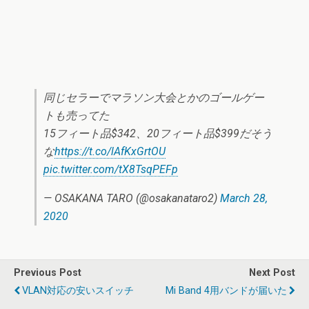
同じセラーでマラソン大会とかのゴールゲー
トも売ってた
15フィート品$342、20フィート品$399だそう
な
https://t.co/lAfKxGrtOU
pic.twitter.com/tX8TsqPEFp
— OSAKANA TARO (@osakanataro2)
March 28,
2020
Previous Post
Next Post
VLAN対応の安いスイッチ
Mi Band 4用バンドが届いた