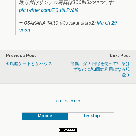
取り付けサンプル写真は3COINSのやつです
pic.twitter.com/PGu8LPv8i9
— OSAKANA TARO (@osakanataro2)
March 29,
2020
Previous Post
Next Post
風船ゲートとかハウス
怪異、楽天回線を使っているは
ずなのにau回線利用になる現
象
Back to top
Mobile
Desktop