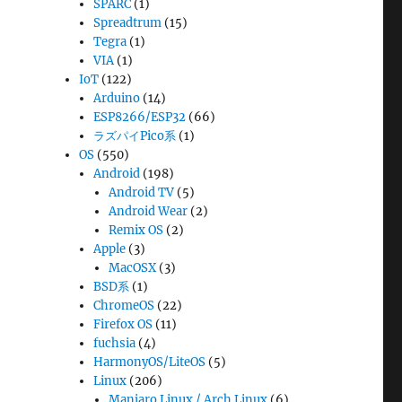
SPARC
(1)
Spreadtrum
(15)
Tegra
(1)
VIA
(1)
IoT
(122)
Arduino
(14)
ESP8266/ESP32
(66)
ラズパイPico系
(1)
OS
(550)
Android
(198)
Android TV
(5)
Android Wear
(2)
Remix OS
(2)
Apple
(3)
MacOSX
(3)
BSD系
(1)
ChromeOS
(22)
Firefox OS
(11)
fuchsia
(4)
HarmonyOS/LiteOS
(5)
Linux
(206)
Manjaro Linux / Arch Linux
(6)