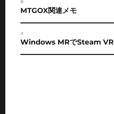
前
稿
MTGOX関連メモ
前
の
ナ
投
ビ
稿:
次
ゲ
Windows MRでSteam
次
の
ー
投
シ
稿:
ョ
ン