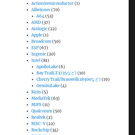
ActionSemiconductor
(1)
Allwinner
(70)
A64
(53)
AMD
(37)
Amlogic
(22)
Apple
(1)
Broadcom
(50)
ESP
(67)
Ingenic
(20)
Intel
(81)
ApolloLake
(6)
Bay Trail(Z3735など)
(10)
Cherry Trail/Braswell(z8300など)
(19)
GeminiLake
(4)
Kirin
(5)
MediaTek
(63)
MIPS
(11)
Qualcomm
(50)
Realtek
(2)
RISC-V
(22)
Rockchip
(34)