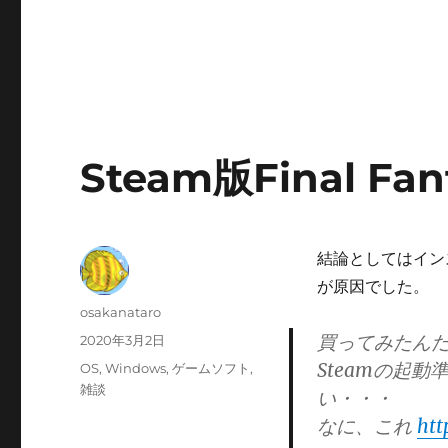
Steam版Final F
結論としてはイン
が原因でした。
投
osakanataro
稿
買ってみたん
投
2020年3月2日
者
稿
Steamの起
カ
OS
,
Windows
,
ゲームソフト
,
日:
テ
雑談
い・・・
ゴ
なに、これ
htt
リ