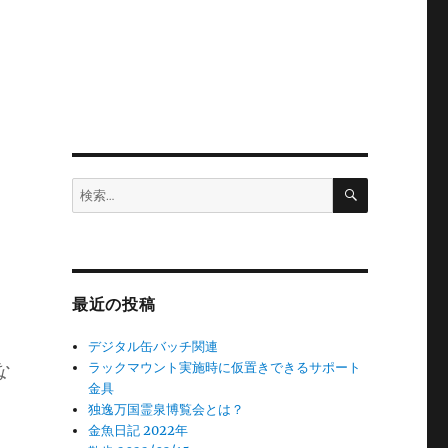
検
検
索
索:
最近の投稿
デジタル缶バッチ関連
な
ラックマウント実施時に仮置きできるサポート
金具
独逸万国霊泉博覧会とは？
金魚日記 2022年