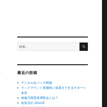
検
検
索
索:
り
最近の投稿
デジタル缶バッチ関連
ラックマウント実施時に仮置きできるサポート
金具
独逸万国霊泉博覧会とは？
金魚日記 2022年