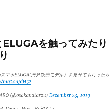
0BとELUGAを触ってみたり
り
スマホELUGA(海外販売モデル）を見せてもらった
om/mg20aJdH52
ARO (@osakanataro2)
December 23, 2019
0B_Venus_H01。KaiOS 2.5。