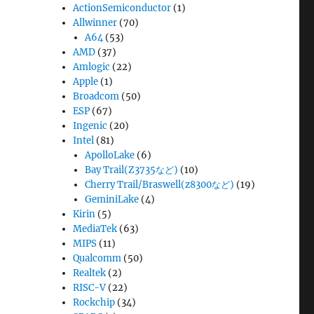
ActionSemiconductor
(1)
Allwinner
(70)
A64
(53)
AMD
(37)
Amlogic
(22)
Apple
(1)
Broadcom
(50)
ESP
(67)
Ingenic
(20)
Intel
(81)
ApolloLake
(6)
Bay Trail(Z3735など)
(10)
Cherry Trail/Braswell(z8300など)
(19)
GeminiLake
(4)
Kirin
(5)
MediaTek
(63)
MIPS
(11)
Qualcomm
(50)
Realtek
(2)
RISC-V
(22)
Rockchip
(34)