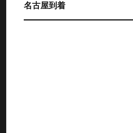
ゲ
名古屋到着
次
の
ー
投
シ
稿:
ョ
ン