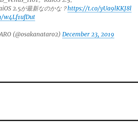
iOS 2.5が最新なのかな？
https://t.co/yUa9lKKJ8l
om/w4Lf1ufDut
ARO (@osakanataro2)
December 23, 2019