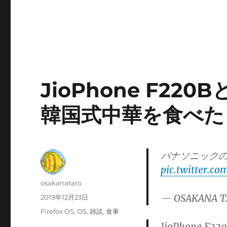
JioPhone F22
韓国式中華を食べた
パナソニックの
pic.twitter.c
投
osakanataro
稿
— OSAKANA T
投
2019年12月23日
者
稿
カ
Firefox OS
,
OS
,
雑談
,
食事
日:
テ
JioPhone F22