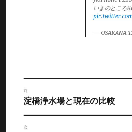
ゴ
いまのところKa
リ
pic.twitter.c
ー
— OSAKANA T
投
前
稿
淀橋浄水場と現在の比較
前
の
ナ
投
ビ
稿:
次