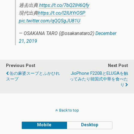
過去出典
https://t.co/7bQ2IH6Qfy
現代出典
https://t.co/l2IUtYrOSP
pic.twitter.com/qQQSgJU81U
— OSAKANA TARO (@osakanataro2)
December
21, 2019
Previous Post
Next Post
缶の麻婆スープとふかひれ
JioPhone F220BとELUGAを触
スープ
ってみたり韓国式中華を食べた
り
Back to top
Mobile
Desktop