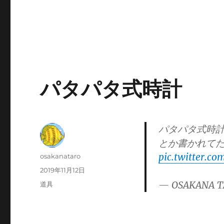
パタパタ式時計
パタパタ式時
とか書かれてたｗ 
pic.twitter.c
投
osakanataro
稿
投
2019年11月12日
者
稿
— OSAKANA T
カ
道具
日:
テ
ゴ
リ