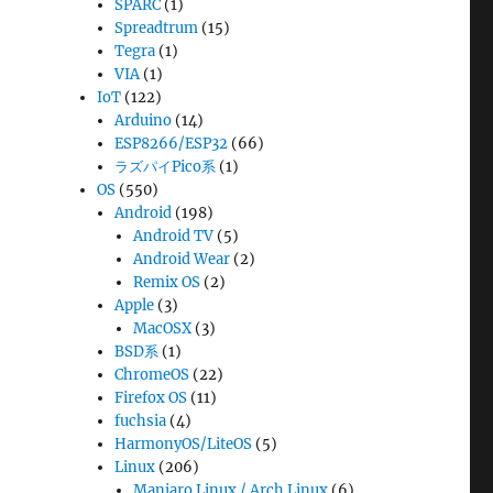
SPARC
(1)
Spreadtrum
(15)
Tegra
(1)
VIA
(1)
IoT
(122)
Arduino
(14)
ESP8266/ESP32
(66)
ラズパイPico系
(1)
OS
(550)
Android
(198)
Android TV
(5)
Android Wear
(2)
Remix OS
(2)
Apple
(3)
MacOSX
(3)
BSD系
(1)
ChromeOS
(22)
Firefox OS
(11)
fuchsia
(4)
HarmonyOS/LiteOS
(5)
Linux
(206)
Manjaro Linux / Arch Linux
(6)