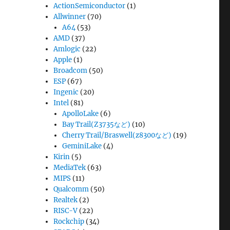
ActionSemiconductor
(1)
Allwinner
(70)
A64
(53)
AMD
(37)
Amlogic
(22)
Apple
(1)
Broadcom
(50)
ESP
(67)
Ingenic
(20)
Intel
(81)
ApolloLake
(6)
Bay Trail(Z3735など)
(10)
Cherry Trail/Braswell(z8300など)
(19)
GeminiLake
(4)
Kirin
(5)
MediaTek
(63)
MIPS
(11)
Qualcomm
(50)
Realtek
(2)
RISC-V
(22)
Rockchip
(34)