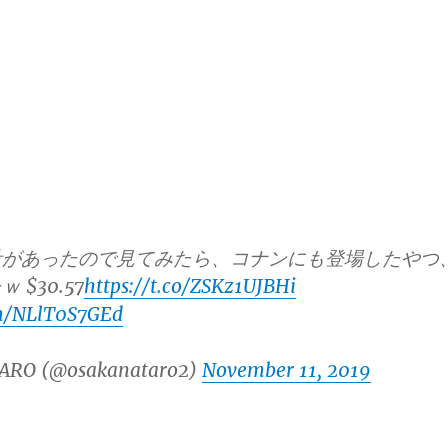
計があったので見てみたら、コナンにも登場したやつ
$30.57
https://t.co/ZSKz1UJBHi
om/NLlT0S7GEd
ARO (@osakanataro2)
November 11, 2019