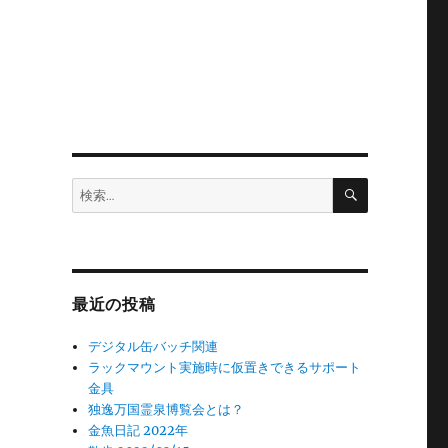
検
検
索
索:
、
最近の投稿
デジタル缶バッチ関連
ラックマウント実施時に仮置きできるサポート
金具
独逸万国霊泉博覧会とは？
金魚日記 2022年