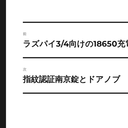
ー
投
前
稿
ラズパイ3/4向けの18650充
前
の
ナ
投
ビ
稿:
次
ゲ
指紋認証南京錠とドアノブ
次
の
ー
投
シ
稿:
ョ
ン