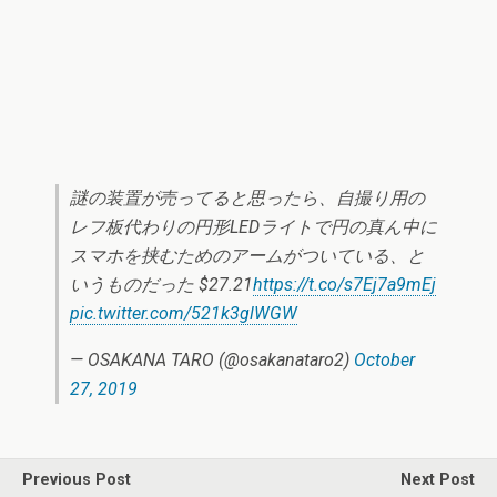
謎の装置が売ってると思ったら、自撮り用の
レフ板代わりの円形LEDライトで円の真ん中に
スマホを挟むためのアームがついている、と
いうものだった $27.21
https://t.co/s7Ej7a9mEj
pic.twitter.com/521k3glWGW
— OSAKANA TARO (@osakanataro2)
October
27, 2019
Previous Post
Next Post