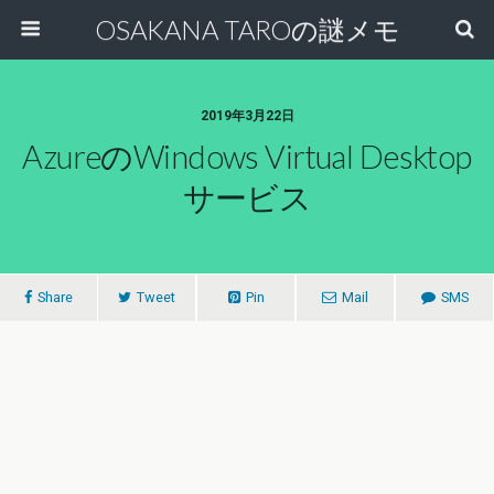
OSAKANA TAROの謎メモ
2019年3月22日
AzureのWindows Virtual Desktop
サービス
Share
Tweet
Pin
Mail
SMS