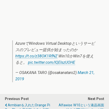
AzureでWindows Virtual Desktopというサービ
スのプレビュー提供が始まったのか
https://t.co/z38OK1RfNZ
Win10かWin7を使え
ると。
pic.twitter.com/IQEIszUOHE
— OSAKANA TARO (@osakanataro2)
March 21,
2019
Previous Post
Next Post
Armbianを入れたOrange Pi
Alfawise W10という液晶画面