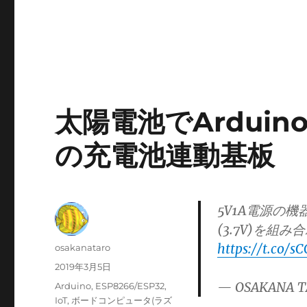
太陽電池でArdui
の充電池連動基板
5V1A電源の機
(3.7V)を組
https://t.co/sC
投
osakanataro
稿
投
2019年3月5日
者
稿
— OSAKANA T
カ
Arduino
,
ESP8266/ESP32
,
日:
テ
IoT
,
ボードコンピュータ(ラズ