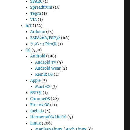
SPARC
(1)
Spreadtrum
(15)
Tegra
(1)
VIA
(1)
IoT
(122)
Arduino
(14)
ESP8266/ESP32
(66)
ラズパイPico系
(1)
OS
(550)
Android
(198)
Android TV
(5)
Android Wear
(2)
Remix OS
(2)
Apple
(3)
MacOSX
(3)
BSD系
(1)
ChromeOS
(22)
Firefox OS
(11)
fuchsia
(4)
HarmonyOS/LiteOS
(5)
Linux
(206)
Manjaro Linux / Arch Linux
(6)