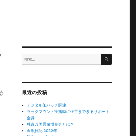
め
検
検
索
索:
池
最近の投稿
デジタル缶バッチ関連
ラックマウント実施時に仮置きできるサポート
金具
独逸万国霊泉博覧会とは？
金魚日記 2022年