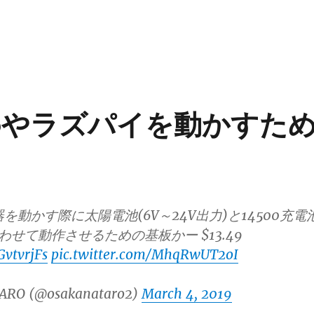
noやラズパイを動かすた
器を動かす際に太陽電池(6V～24V出力)と14500充電
み合わせて動作させるための基板かー $13.49
GvtvrjFs
pic.twitter.com/MhqRwUT2oI
ARO (@osakanataro2)
March 4, 2019