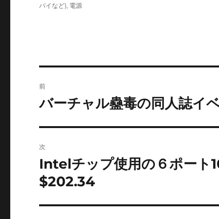
ゴ
パイなど)
,
電源
リ
ー
投
前
稿
バーチャル蠱毒の同人誌イベ
前
の
ナ
投
ビ
稿:
次
ゲ
Intelチップ使用の６ポート100
次
の
ー
$202.34
投
シ
稿: