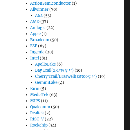
ActionSemiconductor
(1)
Allwinner
(70)
A64
(53)
AMD
(37)
Amlogic
(22)
Apple
(1)
Broadcom
(50)
ESP
(67)
Ingenic
(20)
Intel
(81)
ApolloLake
(6)
Bay Trail(Z3735など)
(10)
Cherry Trail/Braswell(z8300など)
(19)
GeminiLake
(4)
Kirin
(5)
MediaTek
(63)
MIPS
(11)
Qualcomm
(50)
Realtek
(2)
RISC-V
(22)
Rockchip
(34)