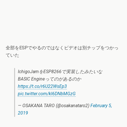
全部をESPでやるのではなくビデオは別チップをつかっ
ていた
IchigoJamをESP8266で実装したみたいな
BASIC Engineってのがあるのか
https://t.co/r6U22WsEp3
pic.twitter.com/kl6DNbMGzG
— OSAKANA TARO (@osakanataro2)
February 5,
2019