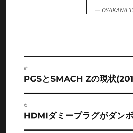
ー
— OSAKANA T
投
前
稿
PGSとSMACH Zの現状(2019
前
の
ナ
投
ビ
稿:
次
ゲ
HDMIダミープラグがダン
次
の
ー
投