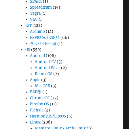
SPARC
(1)
Spreadtrum
(15)
Tegra
(1)
VIA
(1)
IoT
(122)
Arduino
(14)
ESP8266/ESP32
(66)
ラズパイPico系
(1)
OS
(550)
Android
(198)
Android TV
(5)
Android Wear
(2)
Remix OS
(2)
Apple
(3)
MacOSX
(3)
BSD系
(1)
ChromeOS
(22)
Firefox OS
(11)
fuchsia
(4)
HarmonyOS/LiteOS
(5)
Linux
(206)
Manjaro Linux / Arch Linux
(6)