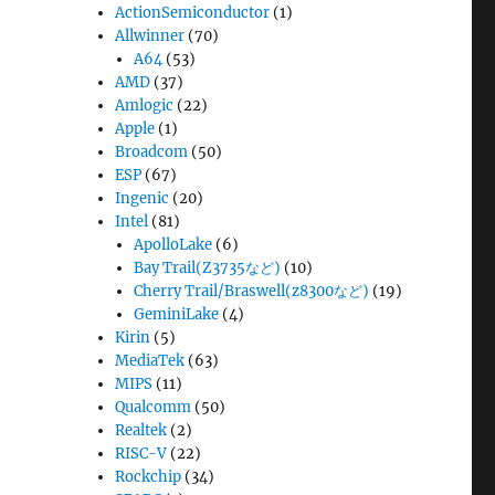
ActionSemiconductor
(1)
Allwinner
(70)
A64
(53)
AMD
(37)
Amlogic
(22)
Apple
(1)
Broadcom
(50)
ESP
(67)
Ingenic
(20)
Intel
(81)
ApolloLake
(6)
Bay Trail(Z3735など)
(10)
Cherry Trail/Braswell(z8300など)
(19)
GeminiLake
(4)
Kirin
(5)
MediaTek
(63)
MIPS
(11)
Qualcomm
(50)
Realtek
(2)
RISC-V
(22)
Rockchip
(34)