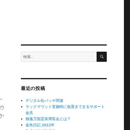
検
検
索
索:
最近の投稿
一
デジタル缶バッチ関連
の
ラックマウント実施時に仮置きできるサポート
金具
か
独逸万国霊泉博覧会とは？
金魚日記 2022年