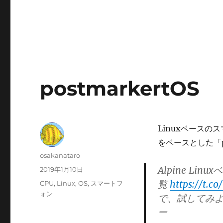
postmarkertOS
Linuxベースの
をベースとした「p
投
osakanataro
稿
Alpine Li
投
2019年1月10日
者
稿
覧
https://t.c
カ
CPU
,
Linux
,
OS
,
スマートフ
日:
テ
ォン
で、試してみよ
ゴ
ー
リ