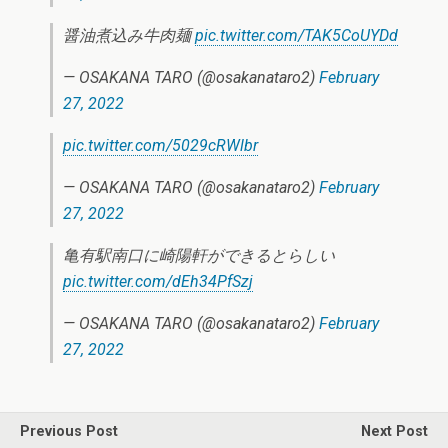
醤油煮込み牛肉麺
pic.twitter.com/TAK5CoUYDd
— OSAKANA TARO (@osakanataro2)
February
27, 2022
pic.twitter.com/5029cRWlbr
— OSAKANA TARO (@osakanataro2)
February
27, 2022
亀有駅南口に崎陽軒ができるとらしい
pic.twitter.com/dEh34PfSzj
— OSAKANA TARO (@osakanataro2)
February
27, 2022
Previous Post
Next Post