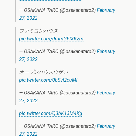
— OSAKANA TARO (@osakanataro2)
February
27, 2022
ファミコンハウス
pic.twitter.com/0mmGFlXKzm
— OSAKANA TARO (@osakanataro2)
February
27, 2022
オープンハウスウザい
pic.twitter.com/0bSvl2cuMl
— OSAKANA TARO (@osakanataro2)
February
27, 2022
pic.twitter.com/Q3bK13M4Kg
— OSAKANA TARO (@osakanataro2)
February
27, 2022