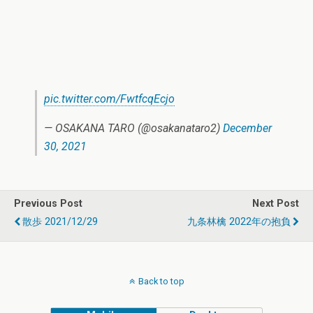
pic.twitter.com/FwtfcqEcjo
— OSAKANA TARO (@osakanataro2)
December
30, 2021
Previous Post
Next Post
散歩 2021/12/29
九条林檎 2022年の抱負
Back to top