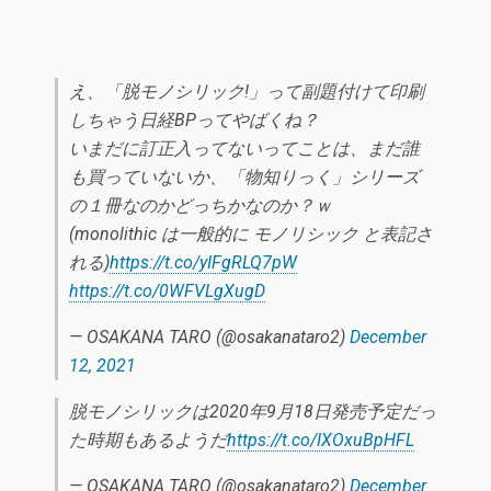
え、「脱モノシリック!」って副題付けて印刷
しちゃう日経BPってやばくね？
いまだに訂正入ってないってことは、まだ誰
も買っていないか、「物知りっく」シリーズ
の１冊なのかどっちかなのか？ｗ
(monolithic は一般的に モノリシック と表記さ
れる)
https://t.co/yIFgRLQ7pW
https://t.co/0WFVLgXugD
— OSAKANA TARO (@osakanataro2)
December
12, 2021
脱モノシリックは2020年9月18日発売予定だっ
た時期もあるようだ
https://t.co/IXOxuBpHFL
— OSAKANA TARO (@osakanataro2)
December