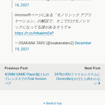
16, 2021
microsoftページにある「モノリシック アプリ
ケーション」の解説で、そこでだけモノシリ
ックになってる謎があるそうでｗ
https://t.co/htkaarmEeP
— OSAKANA TARO (@osakanataro2)
December
19, 2021
Previous Post
Next Post
DMM GAME Player版けもの
34TBのxfsファイルシステムに
フレンズ３でのtrial Version
Clonezillaをかけたら終わらな
バグ
い
Back to top