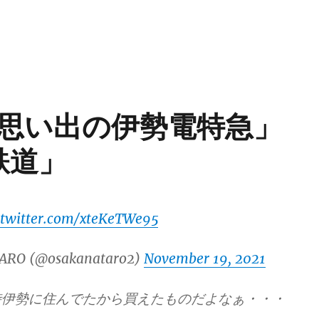
思い出の伊勢電特急」
鉄道」
.twitter.com/xteKeTWe95
ARO (@osakanataro2)
November 19, 2021
時伊勢に住んでたから買えたものだよなぁ・・・