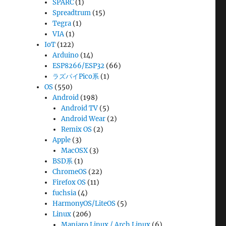
SPARC
(1)
Spreadtrum
(15)
Tegra
(1)
VIA
(1)
IoT
(122)
Arduino
(14)
ESP8266/ESP32
(66)
ラズパイPico系
(1)
OS
(550)
Android
(198)
Android TV
(5)
Android Wear
(2)
Remix OS
(2)
Apple
(3)
MacOSX
(3)
BSD系
(1)
ChromeOS
(22)
Firefox OS
(11)
fuchsia
(4)
HarmonyOS/LiteOS
(5)
Linux
(206)
Manjaro Linux / Arch Linux
(6)