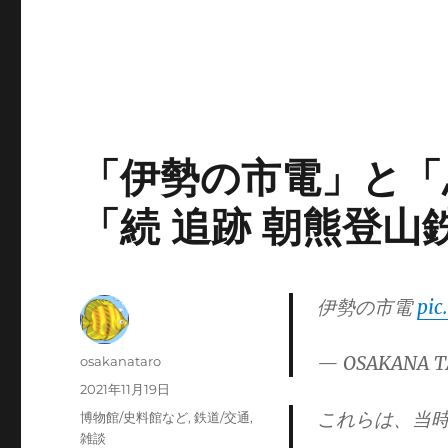
「伊勢の市電」と「
「続 追跡 朝熊登山
伊勢の市電
pic
— OSAKANA T
投
osakanataro
稿
投
2021年11月19日
者
稿
これらは、当
カ
博物館/史料館など
,
鉄道/交通
,
日:
テ
雑談