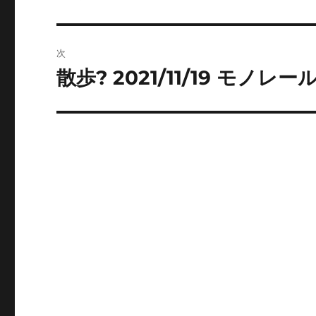
投
ビ
稿:
ゲ
次
ー
散歩? 2021/11/19 モ
次
の
シ
投
ョ
稿:
ン