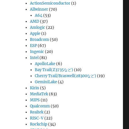
ActionSemiconductor
(1)
Allwinner
(70)
A64
(53)
AMD
(37)
Amlogic
(22)
Apple
(1)
Broadcom
(50)
ESP
(67)
Ingenic
(20)
Intel
(81)
ApolloLake
(6)
Bay Trail(Z3735など)
(10)
Cherry Trail/Braswell(z8300など)
(19)
GeminiLake
(4)
Kirin
(5)
MediaTek
(63)
MIPS
(11)
Qualcomm
(50)
Realtek
(2)
RISC-V
(22)
Rockchip
(34)