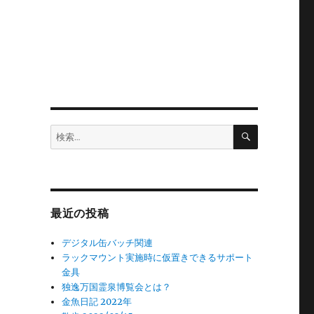
検
検
索
索:
最近の投稿
デジタル缶バッチ関連
ラックマウント実施時に仮置きできるサポート
金具
独逸万国霊泉博覧会とは？
金魚日記 2022年