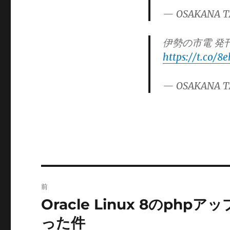
ゴ
— OSAKANA T
リ
ー
伊勢の市電 発刊
https://t.co/8
— OSAKANA T
投
前
稿
Oracle Linux 8のph
前
の
ナ
った件