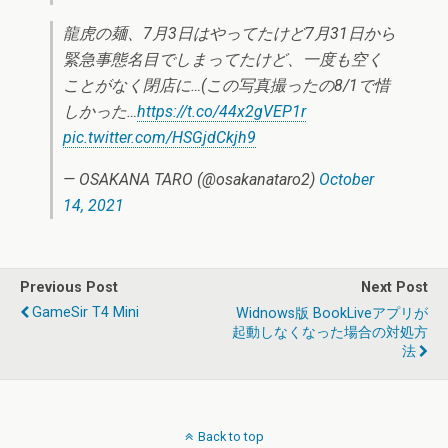
龍虎の麺、7月3日はやってたけど7月31日から
緊急事態名目でしまってたけど、一度も空く
ことがなく閉店に…(この写真撮ったの8/1で惜
しかった…
https://t.co/44x2gVEP1r
pic.twitter.com/HSGjdCkjh9
— OSAKANA TARO (@osakanataro2)
October
14, 2021
Previous Post
Next Post
GameSir T4 Mini
Widnows版 BookLiveアプリが
起動しなくなった場合の対処方
法
Back to top