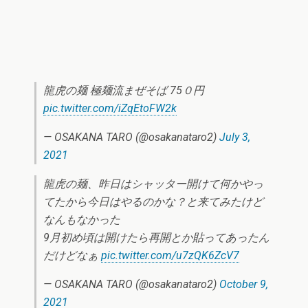
龍虎の麺 極麺流まぜそば 75０円
pic.twitter.com/iZqEtoFW2k
— OSAKANA TARO (@osakanataro2)
July 3,
2021
龍虎の麺、昨日はシャッター開けて何かやっ
てたから今日はやるのかな？と来てみたけど
なんもなかった
9月初め頃は開けたら再開とか貼ってあったん
だけどなぁ
pic.twitter.com/u7zQK6ZcV7
— OSAKANA TARO (@osakanataro2)
October 9,
2021