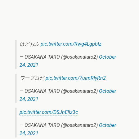
はどおふ
pic.twitter.com/Rwg4LgpbIz
— OSAKANA TARO (@osakanataro2)
October
24, 2021
ワープロだ
pic.twitter.com/7uimRlyRn2
— OSAKANA TARO (@osakanataro2)
October
24, 2021
pic.twitter.com/DSJnEllz3c
— OSAKANA TARO (@osakanataro2)
October
24, 2021