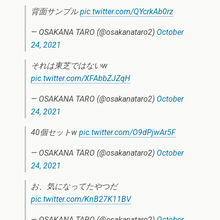
背面サンプル
pic.twitter.com/QYcrkAb0rz
— OSAKANA TARO (@osakanataro2)
October
24, 2021
それは東芝ではないw
pic.twitter.com/XFAbbZJZqH
— OSAKANA TARO (@osakanataro2)
October
24, 2021
40個セットw
pic.twitter.com/O9dPjwAr5F
— OSAKANA TARO (@osakanataro2)
October
24, 2021
お、気になってたやつだ
pic.twitter.com/KnB27K11BV
— OSAKANA TARO (@osakanataro2)
October