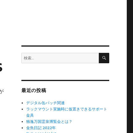
検
検
索
索:
S
最近の投稿
が
デジタル缶バッチ関連
ラックマウント実施時に仮置きできるサポート
金具
独逸万国霊泉博覧会とは？
金魚日記 2022年