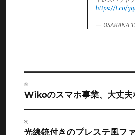
ゴ
https://t.co/g
リ
ー
— OSAKANA T
投
前
稿
Wikoのスマホ事業、大丈
前
の
ナ
投
ビ
稿:
次
ゲ
光線銃付きのプレステ風フ
次