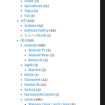
SPARC
(1)
Spreadtrum
(15)
Tegra
(1)
VIA
(1)
IoT
(122)
Arduino
(14)
ESP8266/ESP32
(66)
ラズパイPico系
(1)
OS
(550)
Android
(198)
Android TV
(5)
Android Wear
(2)
Remix OS
(2)
Apple
(3)
MacOSX
(3)
BSD系
(1)
ChromeOS
(22)
Firefox OS
(11)
fuchsia
(4)
HarmonyOS/LiteOS
(5)
Linux
(206)
Manjaro Linux / Arch Linux
(6)