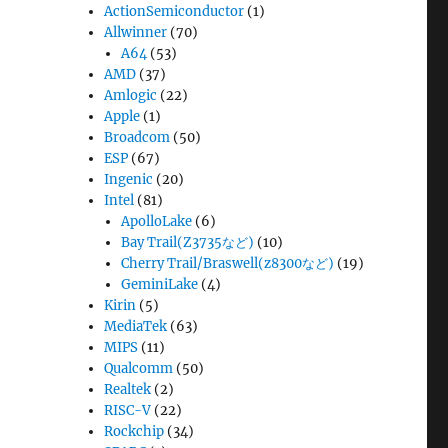
ActionSemiconductor
(1)
Allwinner
(70)
A64
(53)
AMD
(37)
Amlogic
(22)
Apple
(1)
Broadcom
(50)
ESP
(67)
Ingenic
(20)
Intel
(81)
ApolloLake
(6)
Bay Trail(Z3735など)
(10)
Cherry Trail/Braswell(z8300など)
(19)
GeminiLake
(4)
Kirin
(5)
MediaTek
(63)
MIPS
(11)
Qualcomm
(50)
Realtek
(2)
RISC-V
(22)
Rockchip
(34)