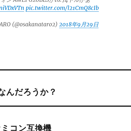
qniVDxVTn
pic.twitter.com/l21CmQ8cIb
ARO (@osakanataro2)
2018年9月29日
夫なんだろうか？
ァミコン互換機