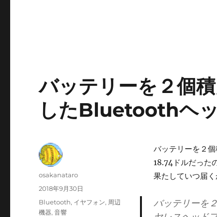
バッテリーを２個積
したBluetoothヘ
バッテリーを２個積
18.74ドルだっ
投
osakanataro
果たしていつ届く
稿
投
2018年9月30日
者
稿
バッテリーを２個
カ
Bluetooth
,
イヤフォン
,
周辺
日:
テ
機器
,
音響
ヤレスヘッドフォン