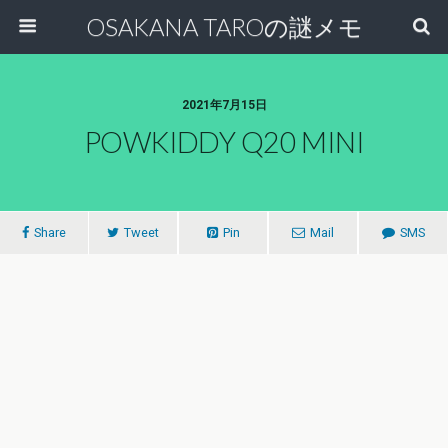
OSAKANA TAROの謎メモ
2021年7月15日
POWKIDDY Q20 MINI
Share
Tweet
Pin
Mail
SMS