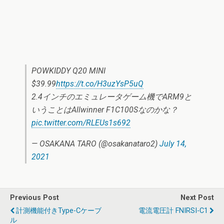
POWKIDDY Q20 MINI
$39.99
https://t.co/H3uzYsP5uQ
2.4インチのエミュレータゲーム機でARM9と
いうことはAllwinner F1C100Sなのかな？
pic.twitter.com/RLEUs1s692
— OSAKANA TARO (@osakanataro2)
July 14,
2021
Previous Post
Next Post
計測機能付きType-Cケーブ
電流電圧計 FNIRSI-C1
ル