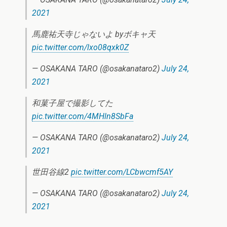
2021
馬鹿祐天寺じゃないよ byボキャ天
pic.twitter.com/lxo08qxk0Z
— OSAKANA TARO (@osakanataro2)
July 24,
2021
和菓子屋で撮影してた
pic.twitter.com/4MHln8SbFa
— OSAKANA TARO (@osakanataro2)
July 24,
2021
世田谷線2
pic.twitter.com/LCbwcmf5AY
— OSAKANA TARO (@osakanataro2)
July 24,
2021