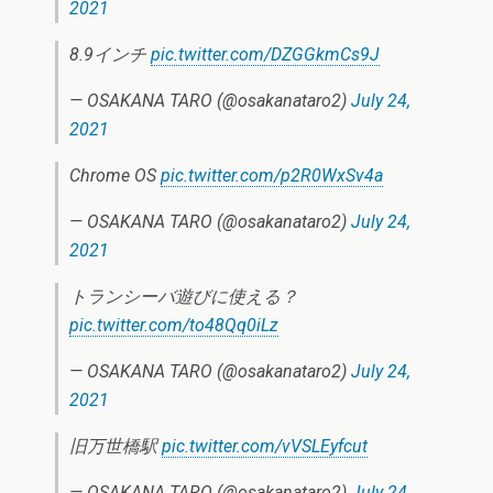
2021
8.9インチ
pic.twitter.com/DZGGkmCs9J
— OSAKANA TARO (@osakanataro2)
July 24,
2021
Chrome OS
pic.twitter.com/p2R0WxSv4a
— OSAKANA TARO (@osakanataro2)
July 24,
2021
トランシーバ遊びに使える？
pic.twitter.com/to48Qq0iLz
— OSAKANA TARO (@osakanataro2)
July 24,
2021
旧万世橋駅
pic.twitter.com/vVSLEyfcut
— OSAKANA TARO (@osakanataro2)
July 24,