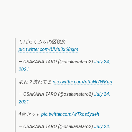
しばらくぶりの区役所
pic.twitter.com/UMu3x68sjm
— OSAKANA TARO (@osakanataro2)
July 24,
2021
あれ？潰れてる
pic.twitter.com/nRsNi7WKup
— OSAKANA TARO (@osakanataro2)
July 24,
2021
4台セット
pic.twitter.com/wTkos5yueh
— OSAKANA TARO (@osakanataro2)
July 24,