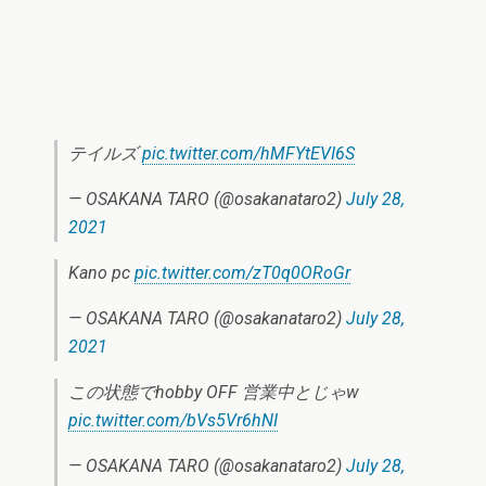
テイルズ
pic.twitter.com/hMFYtEVI6S
— OSAKANA TARO (@osakanataro2)
July 28,
2021
Kano pc
pic.twitter.com/zT0q0ORoGr
— OSAKANA TARO (@osakanataro2)
July 28,
2021
この状態でhobby OFF 営業中とじゃw
pic.twitter.com/bVs5Vr6hNI
— OSAKANA TARO (@osakanataro2)
July 28,