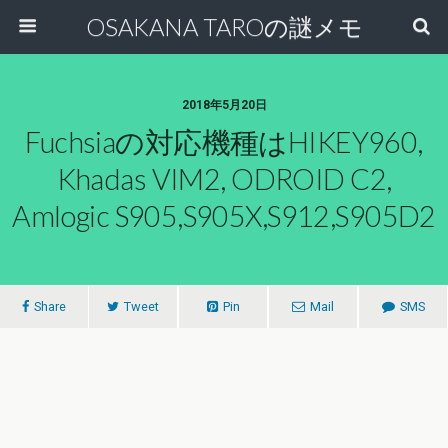
OSAKANA TAROの謎メモ
2018年5月20日
Fuchsiaの対応機種はHIKEY960,
Khadas VIM2, ODROID C2,
Amlogic S905,S905X,S912,S905D2
Share
Tweet
Pin
Mail
SMS