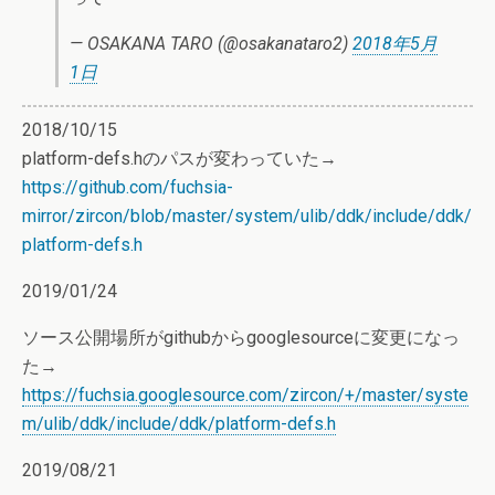
— OSAKANA TARO (@osakanataro2)
2018年5月
1日
2018/10/15
platform-defs.hのパスが変わっていた→
https://github.com/fuchsia-
mirror/zircon/blob/master/system/ulib/ddk/include/ddk/
platform-defs.h
2019/01/24
ソース公開場所がgithubからgooglesourceに変更になっ
た→
https://fuchsia.googlesource.com/zircon/+/master/syste
m/ulib/ddk/include/ddk/platform-defs.h
2019/08/21