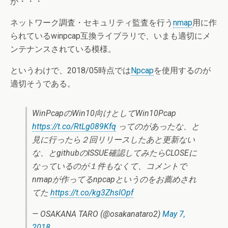
が・・・
ネットワーク調査・セキュリティ監査を行う
nmap
用に作
られているwinpcap互換ライブラリで、いまも適切にメ
ンテナンスされている模様。
というわけで、2018/05時点では
Npcap
を使用するのが
適切そうである。
WinPcapのWin10向けとしてWin10Pcap
https://t.co/RtLg089Kfq
ってのがあったな、と
見に行ったら２回リリースしたあと更新ない
な、とgithubのISSUE確認してみたらCLOSEに
なっているのが１件もなくて、コメントで
nmapが作ってるnpcapというのをお薦めされ
てた
https://t.co/kg3ZhsIOpf
— OSAKANA TARO (@osakanataro2)
May 7,
2018