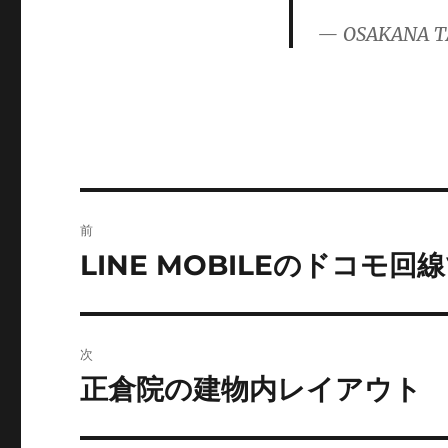
— OSAKANA T
投
前
稿
LINE MOBILEのドコモ回
前
の
ナ
投
ビ
稿:
次
ゲ
正倉院の建物内レイアウト
次
の
ー
投