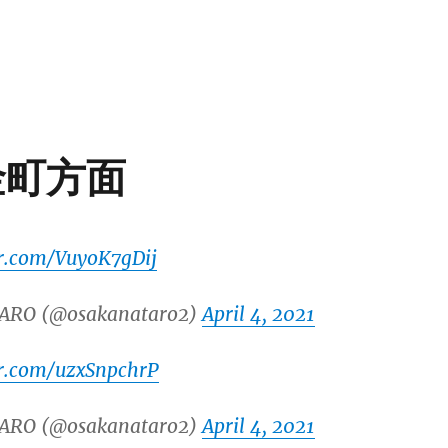
 金町方面
er.com/VuyoK7gDij
ARO (@osakanataro2)
April 4, 2021
er.com/uzxSnpchrP
ARO (@osakanataro2)
April 4, 2021