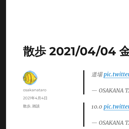
散歩 2021/04/04
道場
pic.twitt
— OSAKANA T
投
osakanataro
稿
投
2021年4月4日
者
稿
10.0
pic.twitt
カ
散歩
,
雑談
日:
テ
ゴ
— OSAKANA T
リ