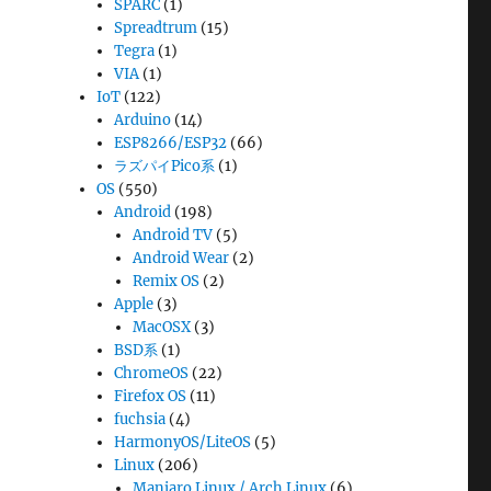
SPARC
(1)
Spreadtrum
(15)
Tegra
(1)
VIA
(1)
IoT
(122)
Arduino
(14)
ESP8266/ESP32
(66)
ラズパイPico系
(1)
OS
(550)
Android
(198)
Android TV
(5)
Android Wear
(2)
Remix OS
(2)
Apple
(3)
MacOSX
(3)
BSD系
(1)
ChromeOS
(22)
Firefox OS
(11)
fuchsia
(4)
HarmonyOS/LiteOS
(5)
Linux
(206)
Manjaro Linux / Arch Linux
(6)