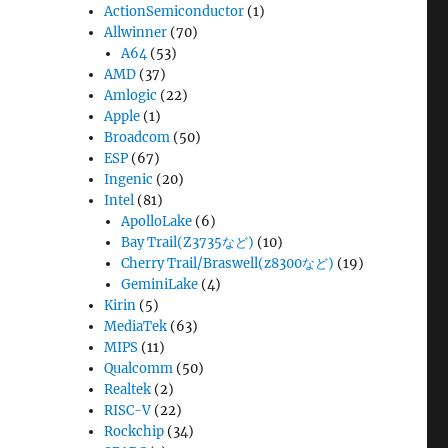
ActionSemiconductor
(1)
Allwinner
(70)
A64
(53)
AMD
(37)
Amlogic
(22)
Apple
(1)
Broadcom
(50)
ESP
(67)
Ingenic
(20)
Intel
(81)
ApolloLake
(6)
Bay Trail(Z3735など)
(10)
Cherry Trail/Braswell(z8300など)
(19)
GeminiLake
(4)
Kirin
(5)
MediaTek
(63)
MIPS
(11)
Qualcomm
(50)
Realtek
(2)
RISC-V
(22)
Rockchip
(34)