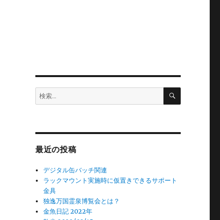
検
検
索
索:
最近の投稿
デジタル缶バッチ関連
ラックマウント実施時に仮置きできるサポート
金具
独逸万国霊泉博覧会とは？
金魚日記 2022年