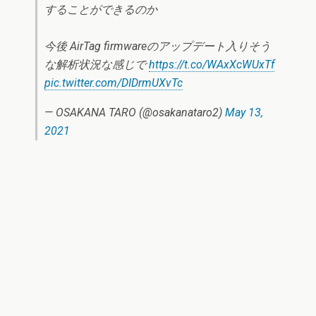
することができるのか
今後 AirTag firmwareのアップデート入りそう
な解析状況な感じで
https://t.co/WAxXcWUxTf
pic.twitter.com/DIDrmUXvTc
— OSAKANA TARO (@osakanataro2)
May 13,
2021