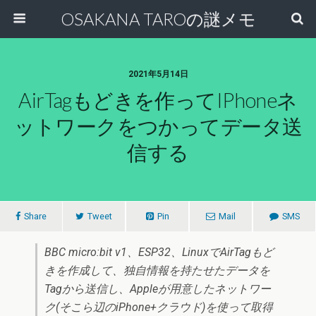
OSAKANA TAROの謎メモ
2021年5月14日
AirTagもどきを作ってiPhoneネ
ットワークをつかってデータ送
信する
Share
Tweet
Pin
Mail
SMS
BBC micro:bit v1、ESP32、LinuxでAirTagもど
きを作成して、独自情報を持たせたデータを
Tagから送信し、Appleが用意したネットワー
ク(そこら辺のiPhone+クラウド)を使って取得