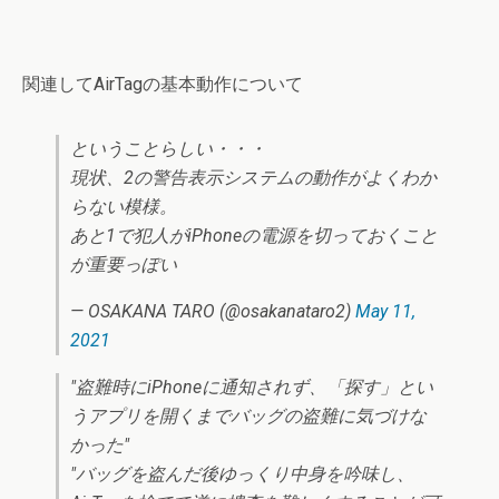
関連してAirTagの基本動作について
ということらしい・・・
現状、2の警告表示システムの動作がよくわか
らない模様。
あと1で犯人がiPhoneの電源を切っておくこと
が重要っぽい
— OSAKANA TARO (@osakanataro2)
May 11,
2021
"盗難時にiPhoneに通知されず、「探す」とい
うアプリを開くまでバッグの盗難に気づけな
かった"
"バッグを盗んだ後ゆっくり中身を吟味し、