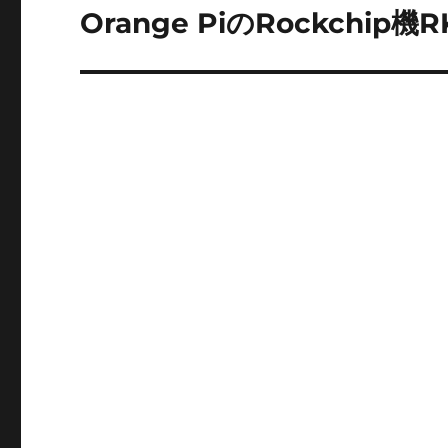
ゲ
Orange PiのRockchip機R
次
の
ー
投
シ
稿:
ョ
ン