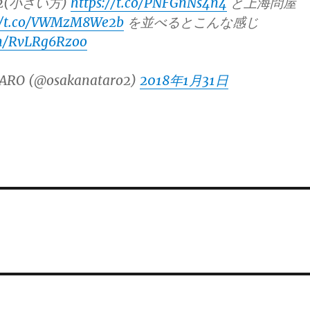
32(小さい方)
https://t.co/PNFGnNs4n4
と上海問屋
://t.co/VWMzM8We2b
を並べるとこんな感じ
om/RvLRg6Rzoo
ARO (@osakanataro2)
2018年1月31日