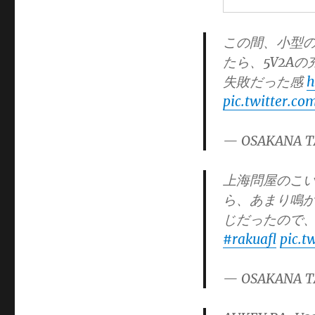
この間、小型の
たら、5V2A
失敗だった感
h
pic.twitter.
— OSAKANA T
上海問屋のこい
ら、あまり鳴
じだったので、
#rakuafl
pic.t
— OSAKANA T