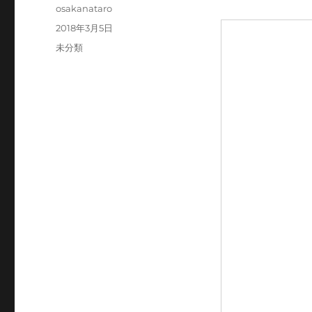
投
osakanataro
稿
投
2018年3月5日
者
稿
カ
未分類
日:
テ
ゴ
リ
ー