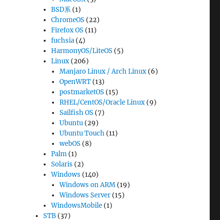
BSD系
(1)
ChromeOS
(22)
Firefox OS
(11)
fuchsia
(4)
HarmonyOS/LiteOS
(5)
Linux
(206)
Manjaro Linux / Arch Linux
(6)
OpenWRT
(13)
postmarketOS
(15)
RHEL/CentOS/Oracle Linux
(9)
Sailfish OS
(7)
Ubuntu
(29)
Ubuntu Touch
(11)
webOS
(8)
Palm
(1)
Solaris
(2)
Windows
(140)
Windows on ARM
(19)
Windows Server
(15)
WindowsMobile
(1)
STB
(37)