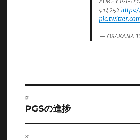
AUKEY PA-U
914252
https
pic.twitter.c
— OSAKANA T
投
前
稿
PGSの進捗
前
の
ナ
投
ビ
稿:
次