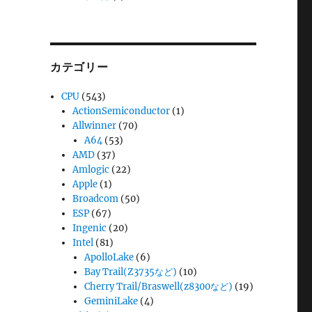
カテゴリー
CPU
(543)
ActionSemiconductor
(1)
Allwinner
(70)
A64
(53)
AMD
(37)
Amlogic
(22)
Apple
(1)
Broadcom
(50)
ESP
(67)
Ingenic
(20)
Intel
(81)
ApolloLake
(6)
Bay Trail(Z3735など)
(10)
Cherry Trail/Braswell(z8300など)
(19)
GeminiLake
(4)