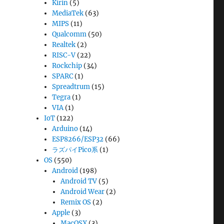
Kirin
(5)
MediaTek
(63)
MIPS
(11)
Qualcomm
(50)
Realtek
(2)
RISC-V
(22)
Rockchip
(34)
SPARC
(1)
Spreadtrum
(15)
Tegra
(1)
VIA
(1)
IoT
(122)
Arduino
(14)
ESP8266/ESP32
(66)
ラズパイPico系
(1)
OS
(550)
Android
(198)
Android TV
(5)
Android Wear
(2)
Remix OS
(2)
Apple
(3)
MacOSX
(3)