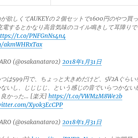
が欲しくてAUKEYの２個セットで1600円のやつ買
の充電するとかなり高音気味のコイル鳴きして耳障りで
ttps://t.co/PNFGnNs4n4
com/akmWHRxTax
ARO (@osakanataro2)
2018年1月31日
つは599円で、ちょっと大きめだけど、5V2Aぐらい
かないし、じじじじ、という感じの音でいらつかない
良かった… [楽天]
https://t.co/VWMzM8We2b
witter.com/Xy0k3EcCPP
ARO (@osakanataro2)
2018年1月31日