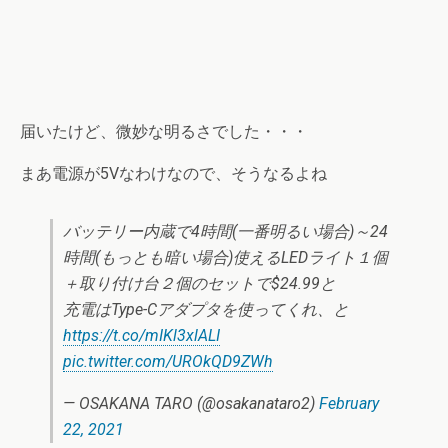
届いたけど、微妙な明るさでした・・・
まあ電源が5Vなわけなので、そうなるよね
バッテリー内蔵で4時間(一番明るい場合)～24
時間(もっとも暗い場合)使えるLEDライト１個
＋取り付け台２個のセットで$24.99と
充電はType-Cアダプタを使ってくれ、と
https://t.co/mIKl3xlALI
pic.twitter.com/UROkQD9ZWh
— OSAKANA TARO (@osakanataro2)
February
22, 2021