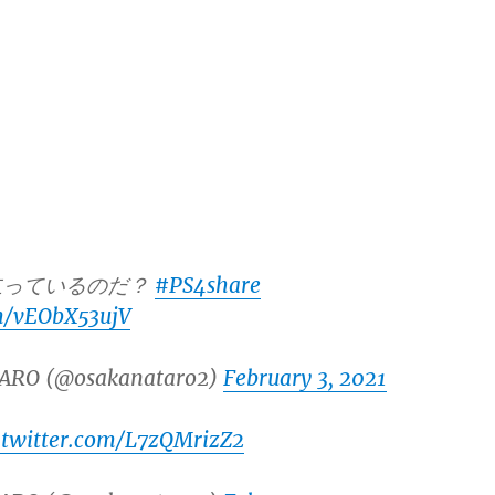
立っているのだ？
#PS4share
om/vEObX53ujV
ARO (@osakanataro2)
February 3, 2021
.twitter.com/L7zQMrizZ2