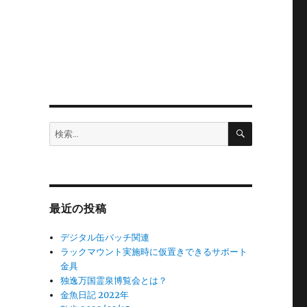
検
検
索
索:
最近の投稿
デジタル缶バッチ関連
ラックマウント実施時に仮置きできるサポート
金具
独逸万国霊泉博覧会とは？
金魚日記 2022年