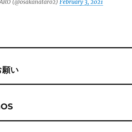
ARO (@osakanataro2)
February 3, 2021
お願い
aOS