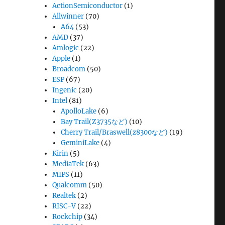
ActionSemiconductor
(1)
Allwinner
(70)
A64
(53)
AMD
(37)
Amlogic
(22)
Apple
(1)
Broadcom
(50)
ESP
(67)
Ingenic
(20)
Intel
(81)
ApolloLake
(6)
Bay Trail(Z3735など)
(10)
Cherry Trail/Braswell(z8300など)
(19)
GeminiLake
(4)
Kirin
(5)
MediaTek
(63)
MIPS
(11)
Qualcomm
(50)
Realtek
(2)
RISC-V
(22)
Rockchip
(34)