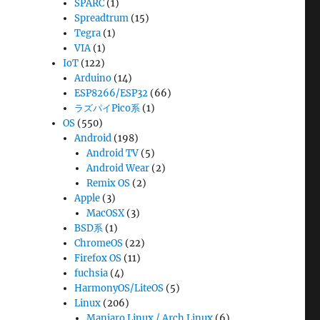
SPARC
(1)
Spreadtrum
(15)
Tegra
(1)
VIA
(1)
IoT
(122)
Arduino
(14)
ESP8266/ESP32
(66)
ラズパイPico系
(1)
OS
(550)
Android
(198)
Android TV
(5)
Android Wear
(2)
Remix OS
(2)
Apple
(3)
MacOSX
(3)
BSD系
(1)
ChromeOS
(22)
Firefox OS
(11)
fuchsia
(4)
HarmonyOS/LiteOS
(5)
Linux
(206)
Manjaro Linux / Arch Linux
(6)