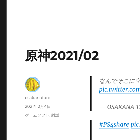
原神2021/02
なんでそこに
pic.twitter.c
投
osakanataro
稿
— OSAKANA T
投
2021年2月4日
者
稿
カ
ゲームソフト
,
雑談
日:
テ
#PS4share
pic
ゴ
リ