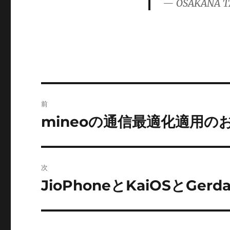
— OSAKANA T
ー
投
前
稿
mineoの通信最適化適用の
前
の
ナ
投
ビ
稿:
次
ゲ
JioPhoneとKaiOSとGerd
次
の
ー
投
シ
稿: