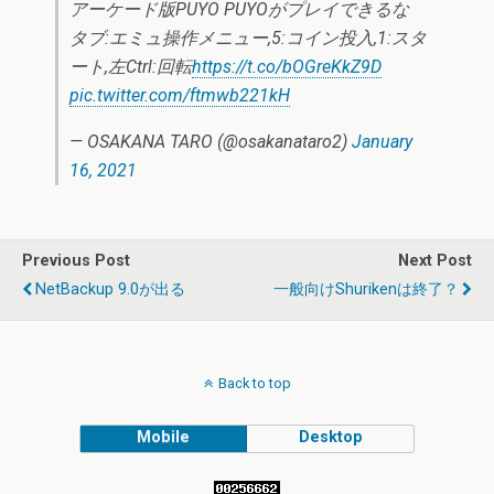
アーケード版PUYO PUYOがプレイできるな
タブ:エミュ操作メニュー,5:コイン投入,1:スタ
ート,左Ctrl:回転
https://t.co/bOGreKkZ9D
pic.twitter.com/ftmwb221kH
— OSAKANA TARO (@osakanataro2)
January
16, 2021
Previous Post
Next Post
NetBackup 9.0が出る
一般向けShurikenは終了？
Back to top
Mobile
Desktop