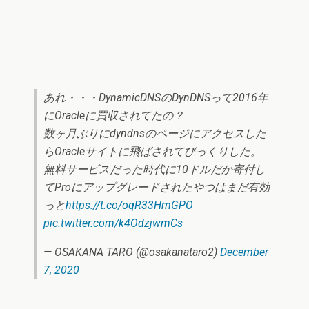
あれ・・・DynamicDNSのDynDNSって2016年
にOracleに買収されてたの？
数ヶ月ぶりにdyndnsのページにアクセスした
らOracleサイトに飛ばされてびっくりした。
無料サービスだった時代に10ドルだか寄付し
てProにアップグレードされたやつはまだ有効
っと
https://t.co/oqR33HmGPO
pic.twitter.com/k4OdzjwmCs
— OSAKANA TARO (@osakanataro2)
December
7, 2020