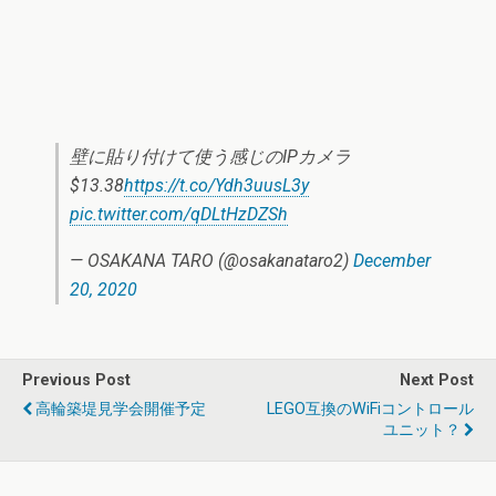
壁に貼り付けて使う感じのIPカメラ
$13.38
https://t.co/Ydh3uusL3y
pic.twitter.com/qDLtHzDZSh
— OSAKANA TARO (@osakanataro2)
December
20, 2020
Previous Post
Next Post
高輪築堤見学会開催予定
LEGO互換のWiFiコントロール
ユニット？