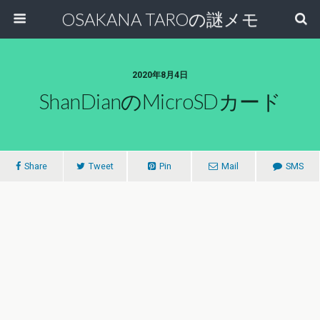
OSAKANA TAROの謎メモ
2020年8月4日
ShanDianのmicroSDカード
Share
Tweet
Pin
Mail
SMS