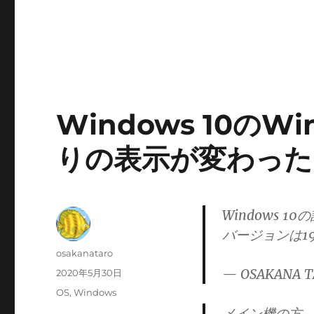
Windows 10のWi
りの表示が変わった
Windows 
バージョンは1
投
osakanataro
稿
— OSAKANA T
投
2020年5月30日
者
稿
カ
OS
,
Windows
日:
テ
メイン機の方