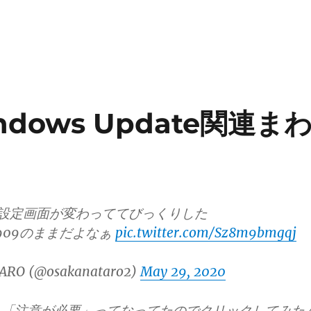
ndows Update関連ま
10の設定画面が変わっててびっくりした
909のままだよなぁ
pic.twitter.com/Sz8m9bmgqj
ARO (@osakanataro2)
May 29, 2020
、「注意が必要」ってなってたのでクリックしてみた