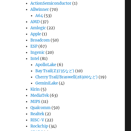
ActionSemiconductor
(1)
Allwinner
(70)
A64
(53)
AMD
(37)
Amlogic
(22)
Apple
(1)
Broadcom
(50)
ESP
(67)
Ingenic
(20)
Intel
(81)
ApolloLake
(6)
Bay Trail(Z3735など)
(10)
Cherry Trail/Braswell(z8300など)
(19)
GeminiLake
(4)
Kirin
(5)
MediaTek
(63)
MIPS
(11)
Qualcomm
(50)
Realtek
(2)
RISC-V
(22)
Rockchip
(34)