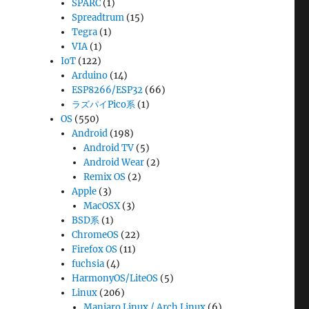
SPARC
(1)
Spreadtrum
(15)
Tegra
(1)
VIA
(1)
IoT
(122)
Arduino
(14)
ESP8266/ESP32
(66)
ラズパイPico系
(1)
OS
(550)
Android
(198)
Android TV
(5)
Android Wear
(2)
Remix OS
(2)
Apple
(3)
MacOSX
(3)
BSD系
(1)
ChromeOS
(22)
Firefox OS
(11)
fuchsia
(4)
HarmonyOS/LiteOS
(5)
Linux
(206)
Manjaro Linux / Arch Linux
(6)