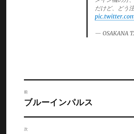
ゴ
だけど、どう
リ
pic.twitter.c
ー
— OSAKANA T
投
前
稿
ブルーインパルス
前
の
ナ
投
ビ
稿:
次