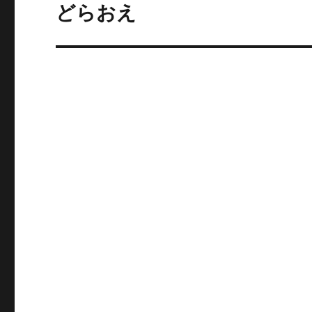
ゲ
どらおえ
次
の
ー
投
シ
稿:
ョ
ン