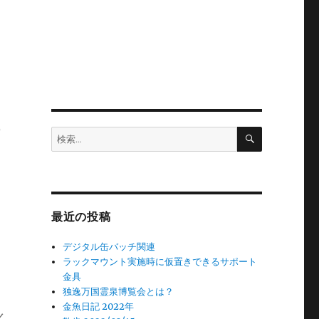
わ
検
検
索
索:
最近の投稿
デジタル缶バッチ関連
ラックマウント実施時に仮置きできるサポート
金具
独逸万国霊泉博覧会とは？
金魚日記 2022年
ん