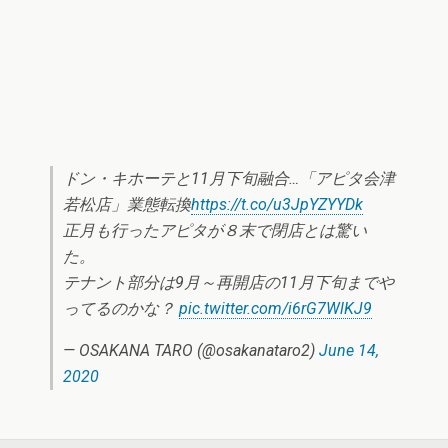
ドン・キホーテと11月下旬融合…「アピタ会津
若松店」業態転換
https://t.co/u3JpYZYYDk
正月も行ったアピタが８末で閉店とは驚い
た。
テナント部分は9月～再開店の11月下旬までや
ってるのかな？
pic.twitter.com/i6rG7WlKJ9
— OSAKANA TARO (@osakanataro2)
June 14,
2020